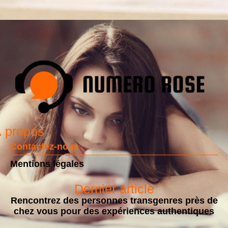
 propos
Contactez-nous
Mentions légales
Dernier article
Rencontrez des personnes transgenres près de
chez vous pour des expériences authentiques